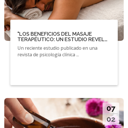
"LOS BENEFICIOS DEL MASAJE
TERAPÉUTICO: UN ESTUDIO REVELA
EFECTOS POSITIVOS EN LA SALUD
Un reciente estudio publicado en una
MENTAL"
revista de psicología clínica ...
07
02