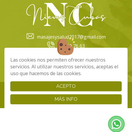
masajesysalud2017@gmail.com
679 60 76 63
34679607663
Las cookies nos permiten ofrecer nuestros
servicios. Al utilizar nuestros servicios, aceptas el
uso que hacemos de las cookies.
|
|
Cookies
Aviso Legal
Política de Privacidad
ACEPTO
Copyright 2024 - Nieves Cubas Masajista. Todos los derechos
reservados
MÁS INFO
Página realizada por
Web Las Palmas