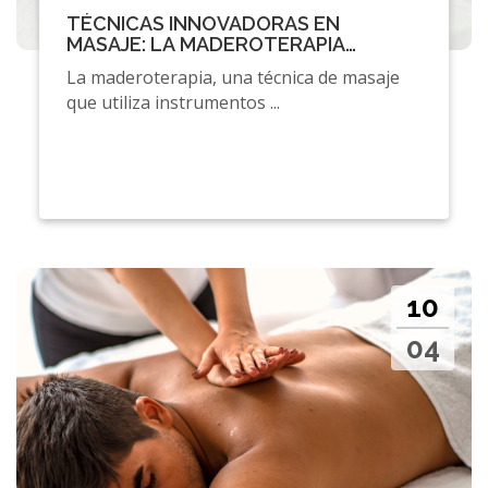
TÉCNICAS INNOVADORAS EN
MASAJE: LA MADEROTERAPIA
REVOLUCIONA LA EXPERIENCIA DE
La maderoterapia, una técnica de masaje
RELAJACIÓN
que utiliza instrumentos ...
10
04