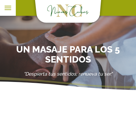
Toggle
navigation
UN MASAJE PARA LOS 5
SENTIDOS
"Despierta tus sentidos, renueva tu ser."