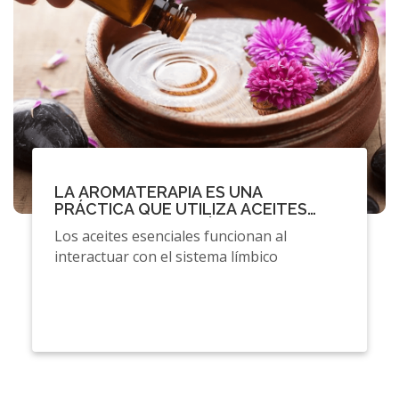
LA AROMATERAPIA ES UNA
PRÁCTICA QUE UTILIZA ACEITES
ESENCIALES EXTRAÍDOS DE
Los aceites esenciales funcionan al
PLANTAS PARA MEJORAR EL
interactuar con el sistema límbico
BIENESTAR FÍSICO Y MENTAL.